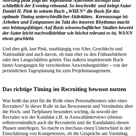
Morning peak folgt der sogenannte Afternoon through und
schließlich der Evening rebound. So beschreibt und belegt Autor
Daniel H. Pink in seinem Buch „WHEN“ die Basis für das
optimale Timing unterschiedlicher Aktivitäten. Kernaussage ist:
Arbeiten und Entspannen im Takt des inneren Rhythmus macht
uns leistungsfähiger. Auf Basis wissenschaftlicher Studien beweist
der Autor leicht nachvollziehbar wie höchst relevant es ist, WANN
etwas geschieht.
Und dies gilt, laut Pink, unabhängig von Alter, Geschlecht und
Nationalität und auch davon, ob man eher zu den Frühaufstehern
oder den Langschläfern gehört. Das äußerst inspirierende Buch
bietet Anregungen für verschiedene Anwendungsfelder – von der
persönlichen Tagesplanung bis zum Projektmanagement.
Das richtige Timing im Recruiting bewusst nutzen
Was heißt das jetzt für die Rolle eines Personalberaters oder eines
Recruiters? In dieser Rolle ist das Bewusstsein und Verständnis über
die Hoch- und Tiefphasen besonders wichtig, da sowohl der
Recruiter wie der Kandidat z.B. in Auswahlinterviews (ebenso
selbstverständlich auch die Recruiterin und die Kandidatin) diesen
Phasen unterliegen. So macht es durchaus einen Unterschied in der
Einschätzung von Kompetenzen, ob die Gespräche am Vormittag